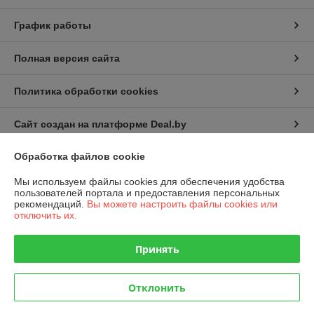
График работы
Полная версия сайта
Политика обработки cookies
Сайт создан на платформе Deal.by
Обработка файлов cookie
Информация для покупателя
Мы используем файлы cookies для обеспечения удобства
Индивидуальный предприниматель:
ИП Русаленко Андрей
пользователей портала и предоставления персональных
Дмитриевич
рекомендаций.
Вы можете настроить файлы cookies или
Беларусь, Минск, ул. Гамарника д. 20 корп.1
отключить их.
Регистрационный номер ЕГР: 490839146
Принять
УНП: 490839146
Регистрационный орган: Минский райисполком
Отклонить
Дата регистрации компании: 09.12.2015