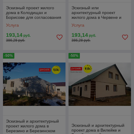
Эскизный проект жилого
Эскизный или
дома в Колодищах и
архитектурный проект
Борисове для согласования
жилого дома в Червене и
Червенском районе для
Услуга
Услуга
строительства и
согласования
193,14
193,14
руб.
руб.
386,28 руб.
386,28 руб.
-50%
-50%
Эскизный и архитектурный
Эскизный и архитектурный
проект жилого дома в
проект дома в Вилейке и
Березино и Березинском