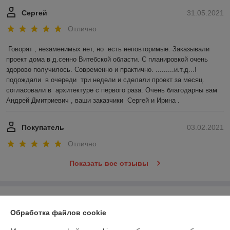
Сергей
31.05.2021
Отлично
Говорят , незаменимых нет, но  есть неповторимые. Заказывали 
проект дома в д.сенно Витебской области. С планировкой очень 
здорово получилось. Современно и практично. .........и.т.д...!
подождали  в очереди  три недели и сделали проект за месяц. 
согласовали в  архитектуре с первого раза. Очень благодарны вам 
Андрей Дмитриевич , ваши заказчики  Сергей и Ирина .
Покупатель
03.02.2021
Отлично
Показать все отзывы
О нас
Обработка файлов cookie
Контакты