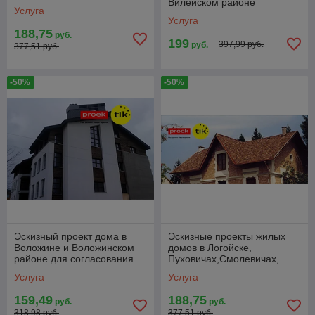
Вилейском районе
районе для согласования и
Услуга
строительства
Услуга
188,75
руб.
199
397,99 руб.
руб.
377,51 руб.
-50%
-50%
Эскизный проект дома в
Эскизные проекты жилых
Воложине и Воложинском
домов в Логойске,
районе для согласования
Пуховичах,Смолевичах,
Вилейке, Воложине
Услуга
Услуга
159,49
188,75
руб.
руб.
318,98 руб.
377,51 руб.