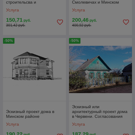
строительсва и
Смолевичах и Минском
согласования.Изготовление
районе
Услуга
Услуга
в короткие сроки.
150,71
200,46
руб.
руб.
301,42 руб.
400,92 руб.
-50%
-50%
Эскизный или
Эскизный проект дома в
архитектурный проект дома
Минском районе
в Червени. Согласования
Услуга
Услуга
190,22
187,29
руб.
руб.