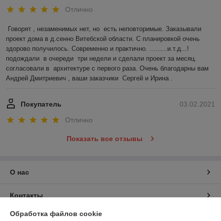
Отлично
Говорят , незаменимых нет, но  есть неповторимые. Заказывали 
проект дома в д.сенно Витебской области. С планировкой очень 
здорово получилось. Современно и практично. .........и.т.д...!
подождали  в очереди  три недели и сделали проект за месяц. 
согласовали в  архитектуре с первого раза. Очень благодарны вам 
Андрей Дмитриевич , ваши заказчики  Сергей и Ирина .
Покупатель
03.02.2021
Отлично
Показать все отзывы
О нас
Контакты
Обработка файлов cookie
Доставка и оплата