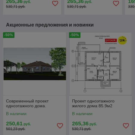
265,36
265,36
16
руб.
руб.
530,71 руб.
530,71 руб.
330
Акционные предложения и новинки
-50%
-50%
Современный проект
Проект одноэтажного
одноэтажного дома.
жилого дома 85.9м2
В наличии
В наличии
250,61
265,36
руб.
руб.
501,23 руб.
530,71 руб.