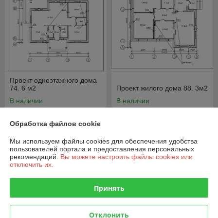
Проект одноэтажного дома
74. 6 м2
Проект жилого дома 88. 3м2
В наличии
В наличии
274,20
278,62
руб.
руб.
Обработка файлов cookie
548,40 руб.
557,25 руб.
Мы используем файлы cookies для обеспечения удобства
пользователей портала и предоставления персональных
-50%
-50%
рекомендаций.
Вы можете настроить файлы cookies или
отключить их.
Принять
Отклонить