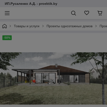
ИП.Русаленко А.Д. - proektik.by
Товары и услуги
Проекты одноэтажных домов
Прое
-50%