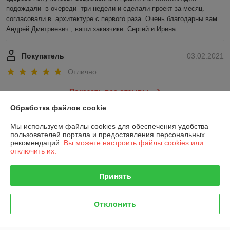
подождали  в очереди  три недели и сделали проект за месяц. 
согласовали в  архитектуре с первого раза. Очень благодарны вам 
Андрей Дмитриевич , ваши заказчики  Сергей и Ирина .
Покупатель
03.02.2021
Отлично
Показать все отзывы
Обработка файлов cookie
Мы используем файлы cookies для обеспечения удобства
О нас
пользователей портала и предоставления персональных
рекомендаций.
Вы можете настроить файлы cookies или
Контакты
отключить их.
Доставка и оплата
Принять
График работы
Отклонить
Полная версия сайта