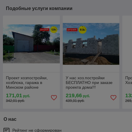
Подобные услуги компании
Проект хозпостройки,
У нас хоз.постройки
Про
хозблока, гаража в
БЕСПЛАТНО при заказе
Хоз
Минском районе
проекта дома!!!
171,01
219,66
13
руб.
руб.
342,01 руб.
439,31 руб.
265
О нас
Рейтинг не сформирован