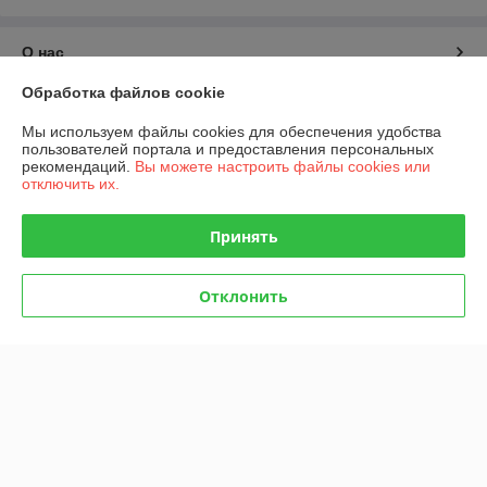
О нас
Обработка файлов cookie
Контакты
Мы используем файлы cookies для обеспечения удобства
пользователей портала и предоставления персональных
Доставка и оплата
рекомендаций.
Вы можете настроить файлы cookies или
отключить их.
График работы
Принять
Полная версия сайта
Отклонить
Политика обработки cookies
Сайт создан на платформе Deal.by
Информация для покупателя
Индивидуальный предприниматель:
ИП Русаленко Андрей
Дмитриевич