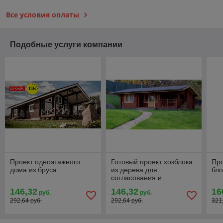
Все условия оплаты
Подобные услуги компании
Проект одноэтажного
Готовый проект хозблока
Про
дома из бруса
из дерева для
бло
согласования и
строительства
146,32
146,32
16
руб.
руб.
292,64 руб.
292,64 руб.
321