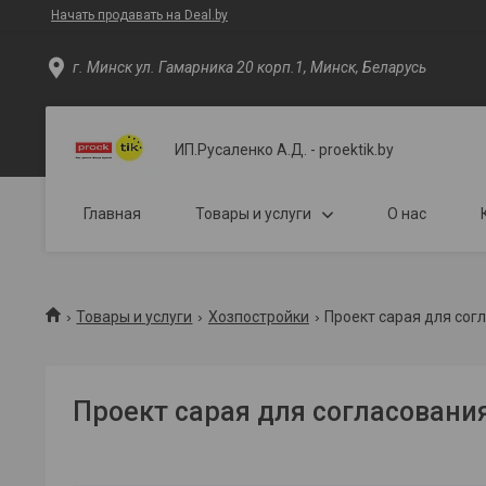
Начать продавать на Deal.by
г. Минск ул. Гамарника 20 корп.1, Минск, Беларусь
ИП.Русаленко А.Д. - proektik.by
Главная
Товары и услуги
О нас
Товары и услуги
Хозпостройки
Проект сарая для сог
Проект сарая для согласовани