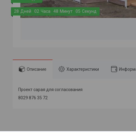
2
8
Дней
0
2
Часа
4
8
Минут
0
5
Секунд
Описание
Характеристики
Информа
Проект сарая для согласования
8029 876 35 72