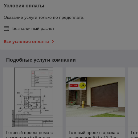
Условия оплаты
Оказание услуги только по предоплате.
Безналичный расчет
Все условия оплаты
Подобные услуги компании
Готовый проект дома с
Готовый проект гаража с
Гот
размерами 6х8 м для
размерами 6.0 х 13.0 м
для