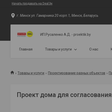
Начать продавать на Deal.by
г. Минск ул. Гамарника 20 корп.1, Минск, Беларусь
ИП.Русаленко А.Д. - proektik.by
Главная
Товары и услуги
О нас
Товары и услуги
Проектирование разных объектов
П
Проект дома для согласования