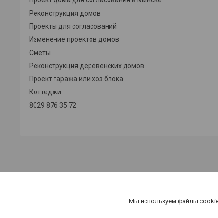
Реконструкция домов
Проекты для согласований
Изменение проектов домов
Сметы
Реконструкция деревенских домов
Проект гаража или хоз.блока
Коттеджи
8029 876 35 72
Мы используем файлы cookie