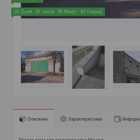
2
6
Дней
0
6
Часов
3
8
Минут
4
8
Секунд
Описание
Характеристики
Информа
Проект дома для согласования в Минске