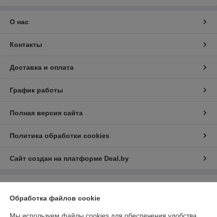
О нас
Контакты
Доставка и оплата
График работы
Полная версия сайта
Политика обработки cookies
Сайт создан на платформе Deal.by
Информация для покупателя
Обработка файлов cookie
Индивидуальный предприниматель:
ИП Русаленко Андрей
Дмитриевич
Мы используем файлы cookies для обеспечения удобства