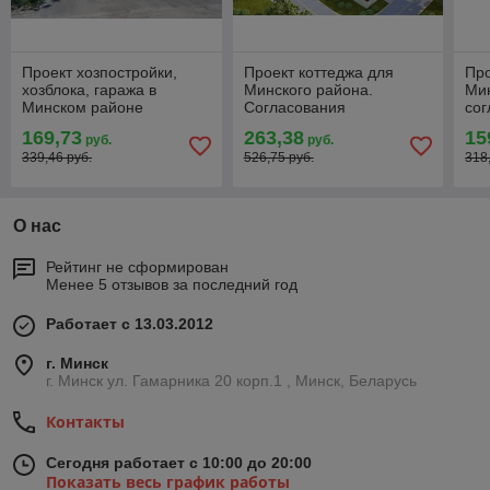
Проект хозпостройки,
Проект коттеджа для
Про
хозблока, гаража в
Минского района.
Ми
Минском районе
Согласования
сог
раз
169,73
263,38
15
руб.
руб.
ося
339,46 руб.
526,75 руб.
318
О нас
Рейтинг не сформирован
Менее 5 отзывов за последний год
Работает с 13.03.2012
г. Минск
г. Минск ул. Гамарника 20 корп.1 , Минск, Беларусь
Контакты
Сегодня работает с 10:00 до 20:00
Показать весь график работы