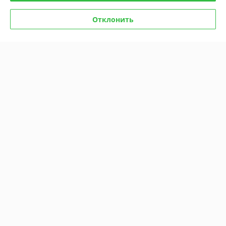
Отлично
Отклонить
Показать все отзывы
О нас
Контакты
Доставка и оплата
График работы
Полная версия сайта
Политика обработки cookies
Сайт создан на платформе Deal.by