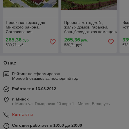
Проект коттеджа для
Проекты коттеджей.,
Все
Минского района.
жилых домов, гаражей,
кот
Согласования
бань,беседок.хоз.помещений.
265,36
265,36
33
руб.
руб.
530,71 руб.
530,71 руб.
678
О нас
Рейтинг не сформирован
Менее 5 отзывов за последний год
Работает с 13.03.2012
г. Минск
г. Минск ул. Гамарника 20 корп.1 , Минск, Беларусь
Контакты
Сегодня работает с 10:00 до 20:00