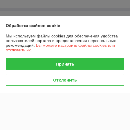
О нас
Обработка файлов cookie
Контакты
Мы используем файлы cookies для обеспечения удобства
пользователей портала и предоставления персональных
Доставка и оплата
рекомендаций.
Вы можете настроить файлы cookies или
отключить их.
График работы
Принять
Полная версия сайта
Отклонить
Политика обработки cookies
Сайт создан на платформе Deal.by
Информация для покупателя
Индивидуальный предприниматель:
ИП Русаленко Андрей