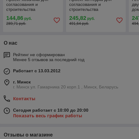
согласования и
согласования и
дву
строительства
строительства
дом
стр
144,86
245,82
24
руб.
руб.
289,71 руб.
491,64 руб.
494
О нас
Рейтинг не сформирован
Менее 5 отзывов за последний год
Работает с 13.03.2012
г. Минск
г. Минск ул. Гамарника 20 корп.1 , Минск, Беларусь
Контакты
Сегодня работает с 10:00 до 20:00
Показать весь график работы
Отзывы о магазине