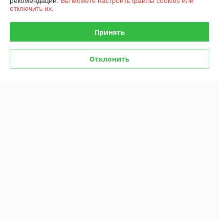
рекомендаций.
Вы можете настроить файлы cookies или
отключить их.
Контакты
Принять
Доставка и оплата
Отклонить
График работы
Полная версия сайта
Политика обработки cookies
Сайт создан на платформе Deal.by
Информация для покупателя
Индивидуальный предприниматель:
ИП Русаленко Андрей
Дмитриевич
Беларусь, Минск, ул. Гамарника д. 20 корп.1
Регистрационный номер ЕГР: 490839146