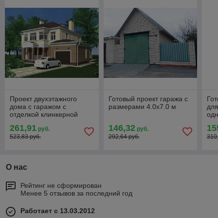
Проект двухэтажного
Готовый проект гаража с
Гот
дома с гаражом с
размерами 4.0х7.0 м
для
отделкой клинкерной
одн
плиткой
261,91
146,32
15
руб.
руб.
523,83 руб.
292,64 руб.
310
О нас
Рейтинг не сформирован
Менее 5 отзывов за последний год
Работает с 13.03.2012