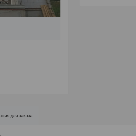
ция для заказа
е