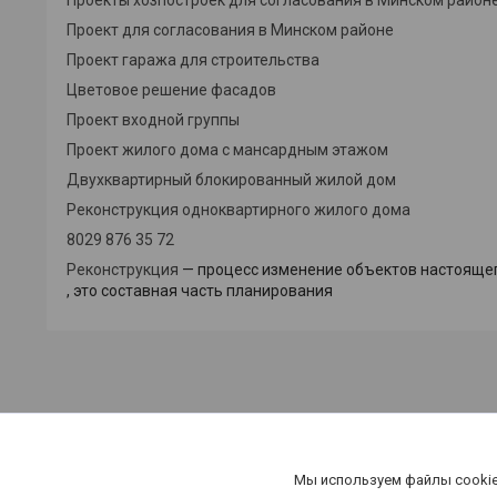
Проект для согласования в Минском районе
Проект гаража для строительства
Цветовое решение фасадов
Проект входной группы
Проект жилого дома с мансардным этажом
Двухквартирный блокированный жилой дом
Реконструкция одноквартирного жилого дома
8029 876 35 72
Реконструкция
—
процесс
изменение
объектов
настояще
,
это
составная
часть
планирования
Мы используем файлы cookie