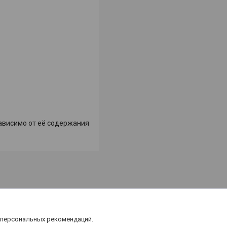
ависимо
от
её
содержания
 персональных рекомендаций.