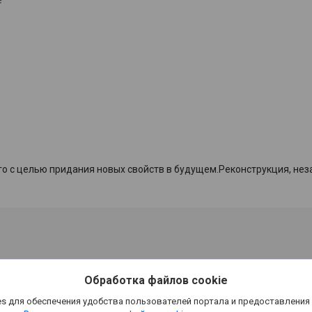
го
с
целью
придания
новых
свойств
в
будущем
.
Реконструкция
,
нез
Обработка файлов cookie
s для обеспечения удобства пользователей портала и предоставления