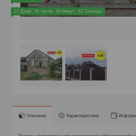
2
7
Дней
1
6
Часов
5
0
Минут
5
1
Секунда
Описание
Характеристики
Информа
Проекты хозпостроек для согласования в Минском район