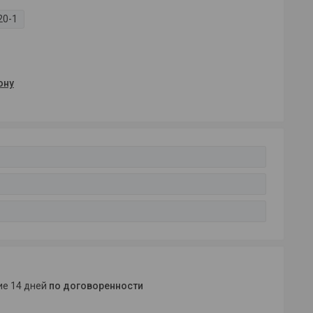
20-1
ону
ние 14 дней
по договоренности