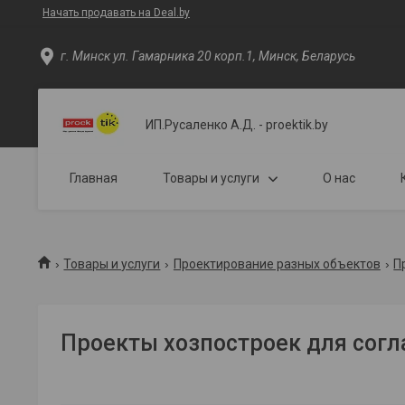
Начать продавать на Deal.by
г. Минск ул. Гамарника 20 корп.1, Минск, Беларусь
ИП.Русаленко А.Д. - proektik.by
Главная
Товары и услуги
О нас
Товары и услуги
Проектирование разных объектов
П
Проекты хозпостроек для согл