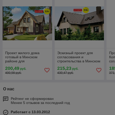
Проект жилого дома
Эскизный проект для
Про
готовый в Минском
согласования и
Ко
районе для
строительства в Минском
сог
строительства и
районе
стр
200,49
215,23
18
руб.
руб.
согласования
400,98 руб.
430,47 руб.
371
О нас
Рейтинг не сформирован
Менее 5 отзывов за последний год
Работает с 13.03.2012