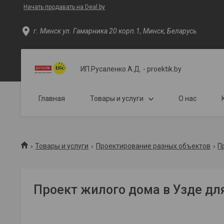
Начать продавать на Deal.by
г. Минск ул. Гамарника 20 корп.1, Минск, Беларусь
ИП.Русаленко А.Д. - proektik.by
Главная
Товары и услуги
О нас
Товары и услуги
Проектирование разных объектов
П
Проект жилого дома в Узде дл