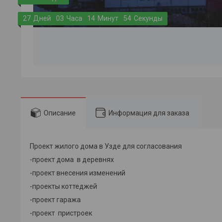
2
7
Дней
0
3
Часа
1
4
Минут
5
4
Секунды
Описание
Информация для заказа
Проект жилого дома в Узде для согласования
-проект дома в деревнях
-проект внесения изменений
-проекты коттеджей
-проект гаража
-проект пристроек