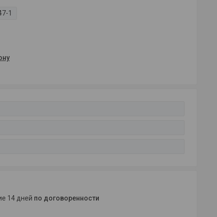
47-1
ону
ние 14 дней
по договоренности