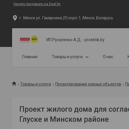
Начать продавать на Deal.by
г. Минск ул. Гамарника 20 корп.1, Минск, Беларусь
ИП.Русаленко А.Д. - proektik.by
Главная
Товары и услуги
О нас
Товары и услуги
Проектирование разных объектов
П
Проект жилого дома для согла
Глуске и Минском районе