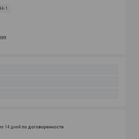
44-1
ону
ние 14 дней
по договоренности