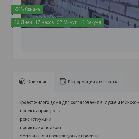
-50%
2
6
Дней
1
7
Часов
5
7
Минут
1
8
Секунд
Описание
Информация для заказа
Проект жилого дома для согласования в Глуске и Минско
-проекты пристроек
-реконструкции
-проекты коттеджей
-эскизные или архитектурные проекты