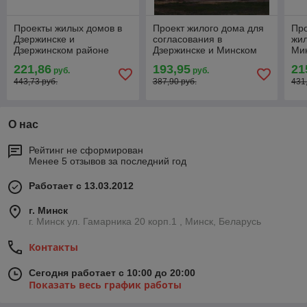
Проекты жилых домов в
Проект жилого дома для
Про
Дзержинске и
согласования в
жил
Дзержинском районе
Дзержинске и Минском
Ми
районе
221,86
193,95
21
руб.
руб.
443,73 руб.
387,90 руб.
431
О нас
Рейтинг не сформирован
Менее 5 отзывов за последний год
Работает с 13.03.2012
г. Минск
г. Минск ул. Гамарника 20 корп.1 , Минск, Беларусь
Контакты
Сегодня работает с 10:00 до 20:00
Показать весь график работы