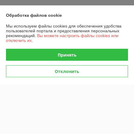
О нас
Обработка файлов cookie
Контакты
Мы используем файлы cookies для обеспечения удобства
пользователей портала и предоставления персональных
Доставка и оплата
рекомендаций.
Вы можете настроить файлы cookies или
отключить их.
График работы
Принять
Полная версия сайта
Отклонить
Политика обработки cookies
Сайт создан на платформе Deal.by
Информация для покупателя
Индивидуальный предприниматель:
ИП Русаленко Андрей
Дмитриевич
Беларусь, Минск, ул. Гамарника д. 20 корп.1