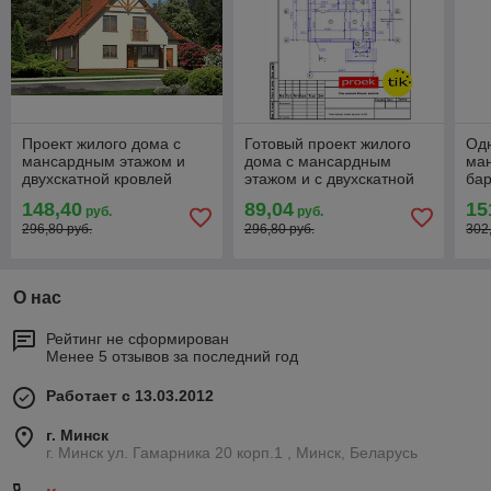
Проект жилого дома с
Готовый проект жилого
Од
мансардным этажом и
дома с мансардным
ма
двухскатной кровлей
этажом и с двухскатной
бар
кровлей
148,40
89,04
15
руб.
руб.
296,80 руб.
296,80 руб.
302
О нас
Рейтинг не сформирован
Менее 5 отзывов за последний год
Работает с 13.03.2012
г. Минск
г. Минск ул. Гамарника 20 корп.1 , Минск, Беларусь