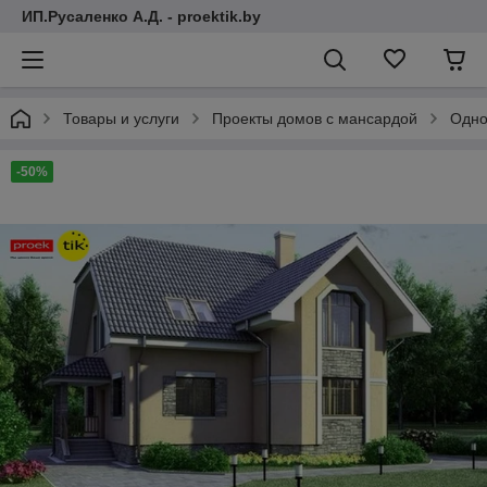
ИП.Русаленко А.Д. - proektik.by
Товары и услуги
Проекты домов с мансардой
Одно
-50%