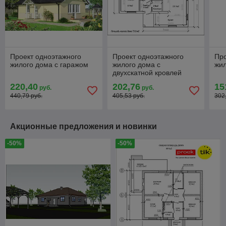
Проект одноэтажного
Проект одноэтажного
Про
жилого дома с гаражом
жилого дома с
жил
двухскатной кровлей
73.3м2
220,40
202,76
15
руб.
руб.
440,79 руб.
405,53 руб.
302
Акционные предложения и новинки
-50%
-50%