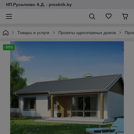
ИП.Русаленко А.Д. - proektik.by
Товары и услуги
Проекты одноэтажных домов
Прое
-50%