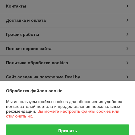
Контакты
Доставка и оплата
График работы
Полная версия сайта
Политика обработки cookies
Сайт создан на платформе Deal.by
Обработка файлов cookie
Информация для покупателя
Мы используем файлы cookies для обеспечения удобства
Индивидуальный предприниматель:
ИП Русаленко Андрей
пользователей портала и предоставления персональных
Дмитриевич
рекомендаций.
Вы можете настроить файлы cookies или
Беларусь, Минск, ул. Гамарника д. 20 корп.1
отключить их.
Регистрационный номер ЕГР: 490839146
Принять
УНП: 490839146