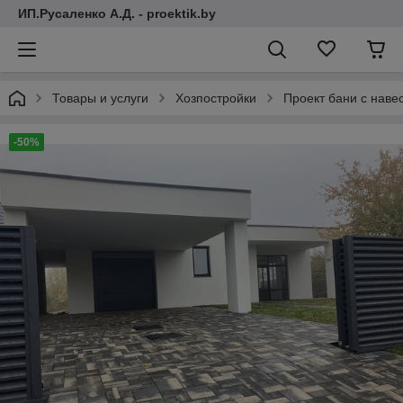
ИП.Русаленко А.Д. - proektik.by
Товары и услуги
Хозпостройки
Проект бани с наве
-50%