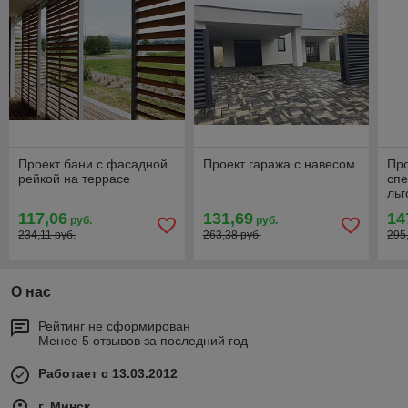
Проект бани с фасадной
Проект гаража с навесом.
Про
рейкой на террасе
сп
льг
в л
117,06
131,69
14
руб.
руб.
234,11 руб.
263,38 руб.
295
О нас
Рейтинг не сформирован
Менее 5 отзывов за последний год
Работает с 13.03.2012
г. Минск