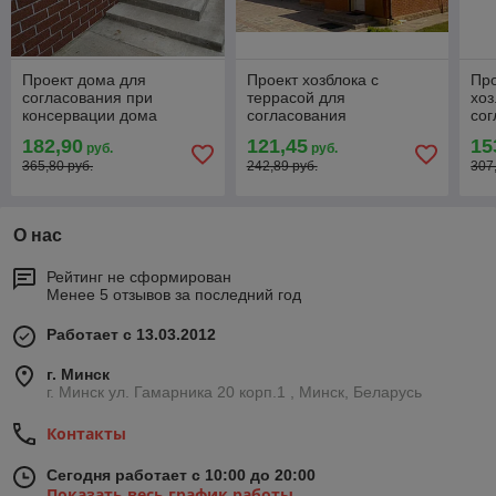
Проект дома для
Проект хозблока с
Про
согласования при
террасой для
хоз
консервации дома
согласования
сог
182,90
121,45
15
руб.
руб.
365,80 руб.
242,89 руб.
307
О нас
Рейтинг не сформирован
Менее 5 отзывов за последний год
Работает с 13.03.2012
г. Минск
г. Минск ул. Гамарника 20 корп.1 , Минск, Беларусь
Контакты
Сегодня работает с 10:00 до 20:00
Показать весь график работы