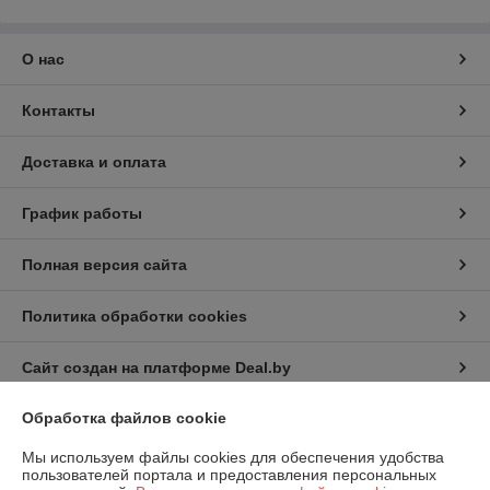
О нас
Контакты
Доставка и оплата
График работы
Полная версия сайта
Политика обработки cookies
Сайт создан на платформе Deal.by
Обработка файлов cookie
Информация для покупателя
Мы используем файлы cookies для обеспечения удобства
Индивидуальный предприниматель:
ИП Русаленко Андрей
пользователей портала и предоставления персональных
Дмитриевич