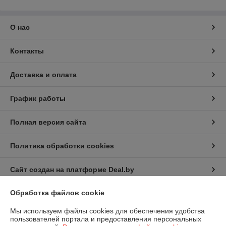
О нас
Контакты
Доставка и оплата
График работы
Полная версия сайта
Политика обработки cookies
Сайт создан на платформе Deal.by
Обработка файлов cookie
Информация для покупателя
Мы используем файлы cookies для обеспечения удобства
Индивидуальный предприниматель:
ИП Русаленко Андрей
пользователей портала и предоставления персональных
Дмитриевич