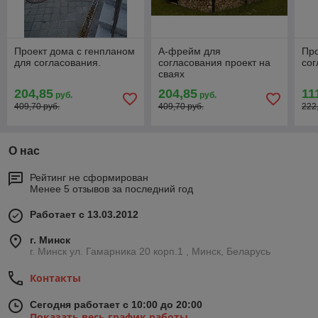
Проект дома с генпланом
А-фрейм для
Про
для согласования.
согласования проект на
сог
сваях
204,85
204,85
11
руб.
руб.
409,70 руб.
409,70 руб.
222
О нас
Рейтинг не сформирован
Менее 5 отзывов за последний год
Работает с 13.03.2012
г. Минск
г. Минск ул. Гамарника 20 корп.1 , Минск, Беларусь
Контакты
Сегодня работает с 10:00 до 20:00
Показать весь график работы