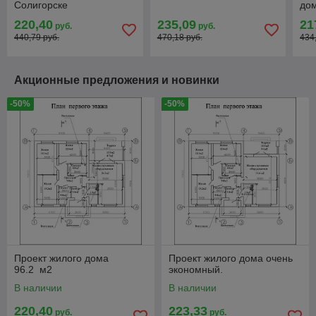
Солигорске
дом
220,40
235,09
21
руб.
руб.
440,79 руб.
470,18 руб.
434
Акционные предложения и новинки
-50%
-50%
Проект жилого дома
Проект жилого дома очень
96.2 м2
экономный.
В наличии
В наличии
220,40
223,33
руб.
руб.