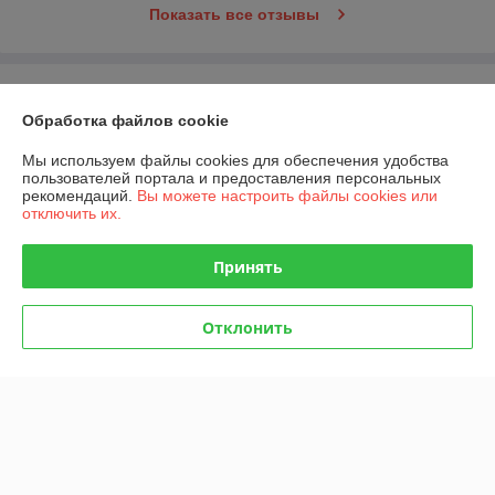
Показать все отзывы
О нас
Обработка файлов cookie
Контакты
Мы используем файлы cookies для обеспечения удобства
пользователей портала и предоставления персональных
Доставка и оплата
рекомендаций.
Вы можете настроить файлы cookies или
отключить их.
График работы
Принять
Полная версия сайта
Отклонить
Политика обработки cookies
Сайт создан на платформе Deal.by
Информация для покупателя