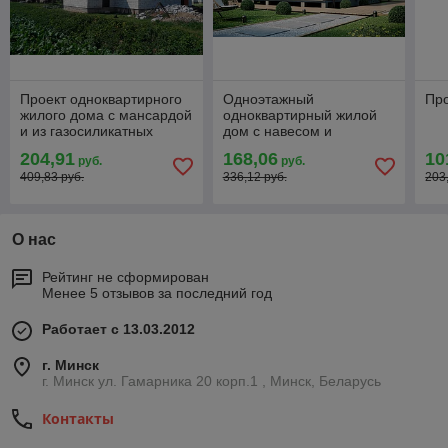
Проект одноквартирного
Одноэтажный
Про
жилого дома с мансардой
одноквартирный жилой
и из газосиликатных
дом с навесом и
блоков
террасой
204,91
168,06
10
руб.
руб.
409,83 руб.
336,12 руб.
203
О нас
Рейтинг не сформирован
Менее 5 отзывов за последний год
Работает с 13.03.2012
г. Минск
г. Минск ул. Гамарника 20 корп.1 , Минск, Беларусь
Контакты