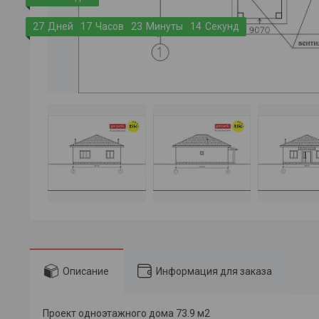
2
7
Дней
1
7
Часов
2
3
Минуты
1
4
Секунд
Описание
Информация для заказа
Проект одноэтажного дома 73.9 м2